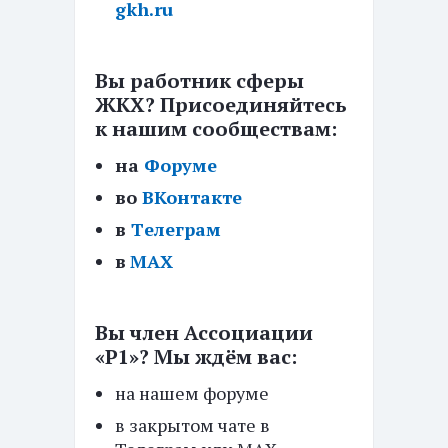
gkh.ru
Вы работник сферы
ЖКХ? Присоединяйтесь
к нашим сообществам:
на
Форуме
во
ВКонтакте
в
Tелеграм
в
МАХ
Вы член Ассоциации
«Р1»? Мы ждём вас:
на нашем форуме
в закрытом чате в